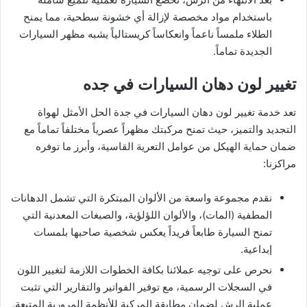
باستخدام مواد مخصصة لإزالة أي خشونة سطحية، مما يمنح
الطلاء ملمساً ناعماً وانعكاساً كريستالياً يشبه مظهر السيارات
الجديدة تماماً.
تغيير لون دهان السيارات في جده
تعد خدمة تغيير لون دهان السيارات في جدة الحل الأمثل لهواة
التجديد والتميز، حيث تمنح مركبتك مظهراً عصرياً مختلفاً تماماً مع
ضمان حماية الهيكل من عوامل التعرية القاسية، وأبرز ما توفره
مراكزنا:
نقدم مجموعة واسعة من الألوان المبتكرة التي تشمل الدهانات
المطفية (المات)، والألوان اللؤلؤية، والصبغات المعدنية التي
تمنح السيارة طابعاً فريداً يعكس شخصية صاحبها بلمسات
إبداعية.
نحرص على توجيه عملائنا بكافة الخطوات اللازمة لتغيير اللون
في السجلات الرسمية، مع توفير الفواتير والتقارير التي تثبت
عملية الرش لضمان مطابقة المركبة للأنظمة المرورية المتبعة.