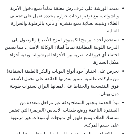
تعتمد الورشة على غرف رش مغلقة تماماً تمنع دخول الأتربة
والشوائب، مع توفير درجات حرارة محددة تعمل على تجفيف
الطلاء وتثبيته بصلابة تمنع تقشره أو تأثره بالرطوبة والحرارة
العالية.
نستخدم أحدث برامج الكمبيوتر لمزج الأصباغ والوصول إلى
الدرجة اللونية المطابقة تماماً لطلاء الوكالة الأصلي، مما يضمن
اختفاء أي فروقات بصرية بين الأجزاء المرشوشة وبقية أجزاء
هيكل السيارة.
نحرص على اختيار أجود أنواع البويات واللكر (الطبقة الشفافة)
من ماركات عالمية، تتميز بقدرتها الفائقة على تحمل الأشعة
فوق البنفسجية والحفاظ على لمعانها البراق لسنوات طويلة
دون بهتان.
تبدأ الخدمة بتجهيز السطح بدقة عبر مراحل متعددة من
الصنفرة الناعمة ووضع طبقات الأساس (البريمر) التي تضمن
تماسك الطلاء ومنع ظهور أي تموجات أو نتوءات غير مرغوبة
على جسم المركبة.
بعد الانتهاء من الرش، تخضع السيارة لعملية تلميع شاملة