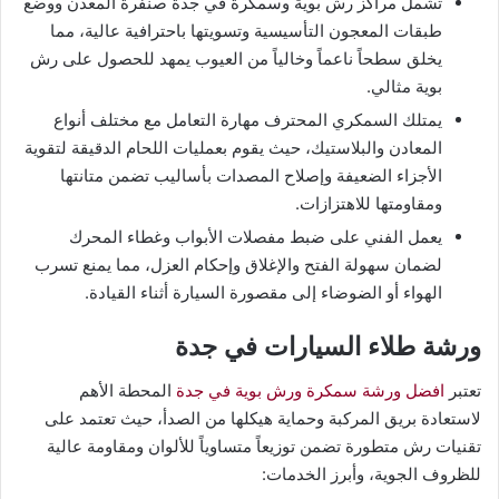
تشمل مراكز رش بوية وسمكرة في جدة صنفرة المعدن ووضع
طبقات المعجون التأسيسية وتسويتها باحترافية عالية، مما
يخلق سطحاً ناعماً وخالياً من العيوب يمهد للحصول على رش
بوية مثالي.
يمتلك السمكري المحترف مهارة التعامل مع مختلف أنواع
المعادن والبلاستيك، حيث يقوم بعمليات اللحام الدقيقة لتقوية
الأجزاء الضعيفة وإصلاح المصدات بأساليب تضمن متانتها
ومقاومتها للاهتزازات.
يعمل الفني على ضبط مفصلات الأبواب وغطاء المحرك
لضمان سهولة الفتح والإغلاق وإحكام العزل، مما يمنع تسرب
الهواء أو الضوضاء إلى مقصورة السيارة أثناء القيادة.
ورشة طلاء السيارات في جدة
تعتبر
افضل ورشة سمكرة ورش بوية في جدة
المحطة الأهم
لاستعادة بريق المركبة وحماية هيكلها من الصدأ، حيث تعتمد على
تقنيات رش متطورة تضمن توزيعاً متساوياً للألوان ومقاومة عالية
للظروف الجوية، وأبرز الخدمات: