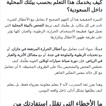
كيف يخدمك هذا التعلم بحسب بيئتك المحلية
داخل السعودية؟
الميزة الحقيقية هنا أن الفهم الصحيح لا يتعامل مع الأعطال كشيء
ثابت في كل مكان، بل يعلّمك كيف تربط
الفحص بالبيئة المحلية
التي
تعمل فيها. فطبيعة الاستخدام، الحرارة، الرطوبة، والغبار، كلها تؤثر
على طريقة ظهور الأعطال وتكرارها.
فمثلًا، سواء كنت تتعامل مع
أعطال الحرارة المرتفعة في جازان
، أو
مع
تحديات الرطوبة والملوحة في جدة
، أو مع
مشاكل الأتربة والغبار
في الرياض
، فإن
دورة صيانة سيارات اونلاين
القوية تعلّمك كيف
تخصّص الفحص والتشخيص بناءً على الظروف المحيطة، لا أن تتعامل
مع كل حالة بنفس التفكير الجاهز.
وهذا يعزز ثقة المتدرب، لأنه لا يتعلم معلومة معزولة فقط، بل يتعلم
كيف يطبّقها بشكل أذكى داخل واقعه اليومي.
ما الأخطاء التي تقلل استفادتك من