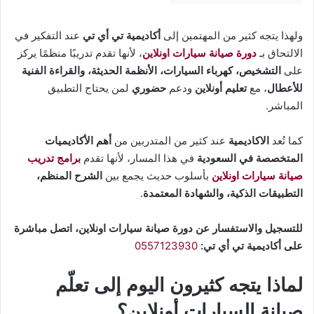
ولهذا يتجه كثير من المهتمين إلى
أكاديمية تي أي تي
عند التفكير في
الالتحاق بـ
دورة صيانة سيارات اونلاين
، لأنها تقدم تدريبًا منظمًا يركز
على
التشخيص، كهرباء السيارات، الأنظمة الحديثة، والقراءة الفنية
للأعطال
، مع
تعليم أونلاين
ودعم
حضوري
لمن يحتاج التطبيق
المباشر.
كما تُعد
الاكاديمية
عند كثير من المتدربين من
أهم الأكاديميات
المتخصصة في السعودية
في هذا المسار، لأنها تقدم
برامج تدريب
صيانة سيارات اونلاين
بأسلوب حديث يجمع بين
الشرح المنظم،
التطبيقات الذكية، والشهادة المعتمدة
.
للتسجيل والاستفسار عن دورة صيانة سيارات اونلاين، اتصل مباشرة
على أكاديمية تي أي تي:
0557123930
لماذا يتجه كثيرون اليوم إلى تعلّم
صيانة السيارات أونلاين؟