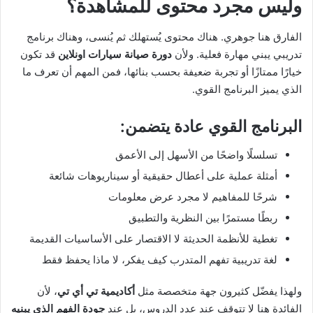
وليس مجرد محتوى للمشاهدة؟
الفارق هنا جوهري. هناك محتوى يُستهلك ثم يُنسى، وهناك برنامج
تدريبي يبني مهارة فعلية. ولأن
دورة صيانة سيارات اونلاين
قد تكون
خيارًا ممتازًا أو تجربة ضعيفة بحسب بنائها، فمن المهم أن تعرف ما
الذي يميز البرنامج القوي.
البرنامج القوي عادة يتضمن:
تسلسلًا واضحًا من الأسهل إلى الأعمق
أمثلة عملية على أعطال حقيقية أو سيناريوهات شائعة
شرحًا للمفاهيم لا مجرد عرض معلومات
ربطًا مستمرًا بين النظرية والتطبيق
تغطية للأنظمة الحديثة لا الاقتصار على الأساسيات القديمة
لغة تدريبية تفهم المتدرب كيف يفكر، لا ماذا يحفظ فقط
ولهذا يفضّل كثيرون جهة متخصصة مثل
أكاديمية تي أي تي
، لأن
الفائدة هنا لا تتوقف عند عدد الدروس، بل عند
جودة الفهم الذي يبنيه