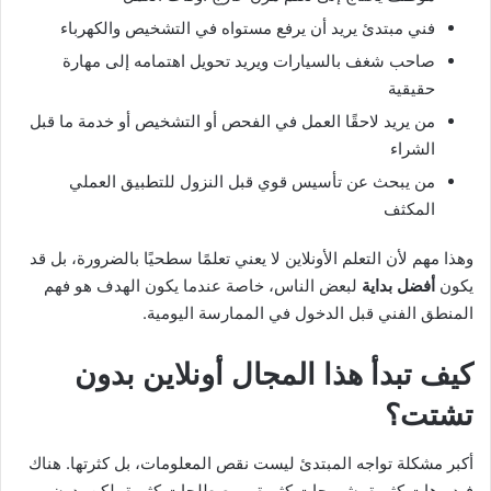
فني مبتدئ يريد أن يرفع مستواه في التشخيص والكهرباء
صاحب شغف بالسيارات ويريد تحويل اهتمامه إلى مهارة
حقيقية
من يريد لاحقًا العمل في الفحص أو التشخيص أو خدمة ما قبل
الشراء
من يبحث عن تأسيس قوي قبل النزول للتطبيق العملي
المكثف
وهذا مهم لأن التعلم الأونلاين لا يعني تعلمًا سطحيًا بالضرورة، بل قد
يكون
أفضل بداية
لبعض الناس، خاصة عندما يكون الهدف هو فهم
المنطق الفني قبل الدخول في الممارسة اليومية.
كيف تبدأ هذا المجال أونلاين بدون
تشتت؟
أكبر مشكلة تواجه المبتدئ ليست نقص المعلومات، بل كثرتها. هناك
فيديوهات كثيرة، شروحات كثيرة، ومصطلحات كثيرة، لكن بدون