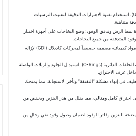
التنظيف بجهاز الأمواج فوق الصوتية (Ultrasound): استخدام تقنية الاهتزازات الدقيقة لتفتيت الترسبات
قة متناهية.
 نمط الرش وتدفق الوقود: وضع البخاخات على أجهزة اختبار
قود المتدفقة من جميع البخاخات.
استخدام محاليل تنظيف تخصصية: الاعتماد على مواد كيميائية مصممة خصيصاً لمحركات كاديلاك (GDI) لإزالة
تبدل افضل ورشة صيانة سيارات كاديلاك في جدة الحلقات الدائرية (O-Rings): استبدال الجلود والربلات الواصلة
اخل غرف الاحتراق.
يف في إنهاء مشكلة “التفتفة” وتأخر الاستجابة، مما يمنحك
لى احتراق كامل ومثالي، مما يقلل من هدر البنزين ويخفض من
ة البنزين وفلتر الوقود لضمان وصول وقود نقي وخالٍ من