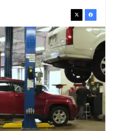
فيسبوك
‫X