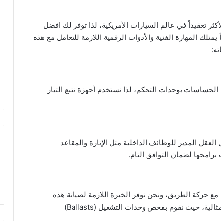
أكثر تعقيداً في عالم السيارات الأمريكية، لذا توفر لك افضل
متلك المهارة الفنية والأدوات الرقمية اللازمة للتعامل مع هذه
ته:
الحساسات بوحدات التحكم، لذا نستخدم أجهزة تتبع التيار
حدة تحكم الهيكل “Body Control Module” هي العقل المدبر للوظائف الداخلية مثل الإنارة والمقاعد
رامجها لضمان التوافق التام.
ة إضاءة LED وXenon ذكية تتفاعل مع حركة الطريق، ونحن نوفر الخبرة اللازمة لصيانة هذه
العدسات والحساسات المرتبطة بها لضمان رؤية ليلية مثالية، حيث نقوم بفحص وحدات التشغيل (Ballasts)