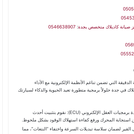
0505
0545
 صيانة كاديلاك متخصص بجدة
:
0546638907
056
05552
لدقيقة التي تضمن تناغم الأنظمة الإلكترونية مع الأداء
ك في جدة حلولاً برمجية متطورة تعيد الحيوية والذكاء لسيارتك
تحدث افضل ورشة صيانة سيارات كاديلاك في جدة برمجيات العقل الإلكتروني (ECU): نقوم بتثبيت أحدث
ن استجابة المحرك ورفع كفاءة استهلاك الوقود بشكل ملحوظ.
ط ومعايرة كنترول القير لضمان سلاسة تبديلات السرعة واختفاء “النتعات”، مما