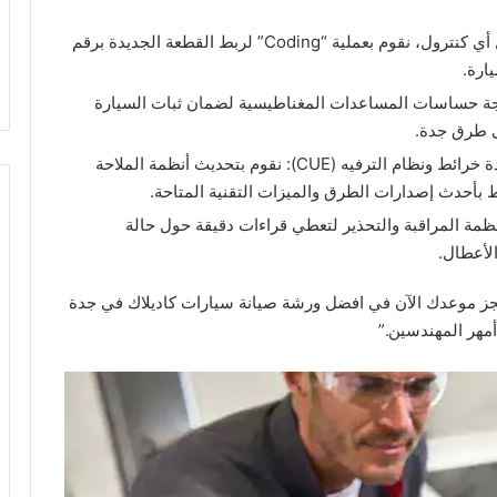
تعريف الوحدات الإلكترونية الجديدة: عند استبدال أي كنترول، نقوم بعملية “Coding” لربط القطعة الجديدة برقم
ارة.
ايرة نظام التعليق (MagnaRide): برمجة حساسات المساعدات المغناطيسية لضمان ثبات السيارة
لى طرق جدة.
تحدث افضل ورشة صيانة سيارات كاديلاك في جدة خرائط ونظام الترفيه (CUE): نقوم بتحديث أنظمة الملاحة
 بأحدث إصدارات الطرق والميزات التقنية المتاحة.
مة المراقبة والتحذير لتعطي قراءات دقيقة حول حالة
الأعطال.
 احجز موعدك الآن في افضل ورشة صيانة سيارات كاديلاك في جدة
مهر المهندسين.”