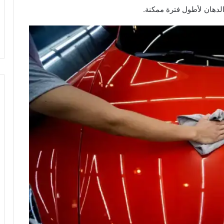
لدهان لأطول فترة ممكنة.