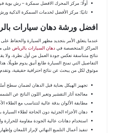
أولًا: مركز المحرك الافضل سمكرة – رش بوية في
ثانيًا: مركز الأفضل لخدمات السمكرة الذكية ورش 
افضل ورشة دهان سيارات بالر
عندما يتعلق الأمر بتجديد مظهر السيارة والحفاظ على قيم
المراكز المتخصصة في
دهان السيارات بالرياض
على معا
نتائج متناسقة تعكس جودة العمل من أول نظرة، ولا يق
التفاصيل التي تمنح السيارة طابع أنيق يدوم طويلًا، ه
موثوق لكل من يبحث عن نتائج احترافية حقيقية، وتقد
تجهيز الهيكل بعناية قبل الدهان لضمان سطح أملس
معالجة آثار التقشير وتغير اللون الناتج عن الشم
مطابقة الألوان بدقة عالية لتتناسب مع الطلاء ا
دهان الأجزاء الجزئية دون الحاجة لطلاء السيارة
استخدام دهانات عالية الجودة مقاومة للحرارة وال
تنفيذ أعمال التلميع النهائي لإبراز اللمعان وإظها