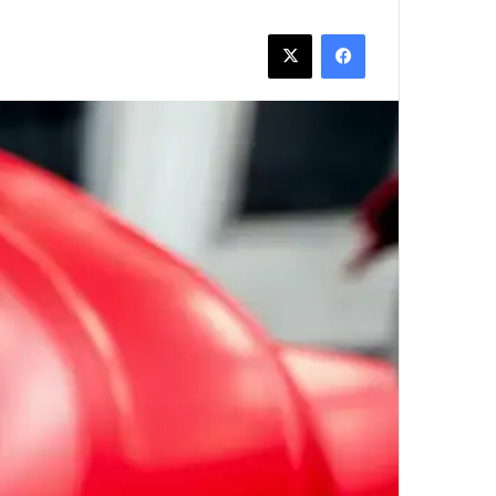
فيسبوك
‫X