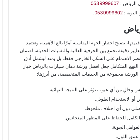
 الرياض :
0539999607
.
البوية :
0539999602
.
ياض
تها، يصبح اختيار الجهة المناسبة أمرًا بالغ الأهمية، وتعتمد
يير دقيقة تجمع بين الحرفية العالية والتقنيات الحديثة، لضمان
تصر الاهتمام على الشكل الخارجي فقط، بل يمتد ليشمل أدق
ذا النهج المتكامل جعل افضل ورشة دهان سيارات بالرياض خيار
م الورشة مجموعة من الخدمات المتخصصة، من أبرزها:
 وخالٍ من أي عيوب تؤثر على النتيجة النهائية.
س أو الاستخدام الطويل.
لأصلي دون أي اختلاف ملحوظ.
 بالكامل للحفاظ على المظهر المتجانس.
عوامل الجوية.
ر عمق اللون.