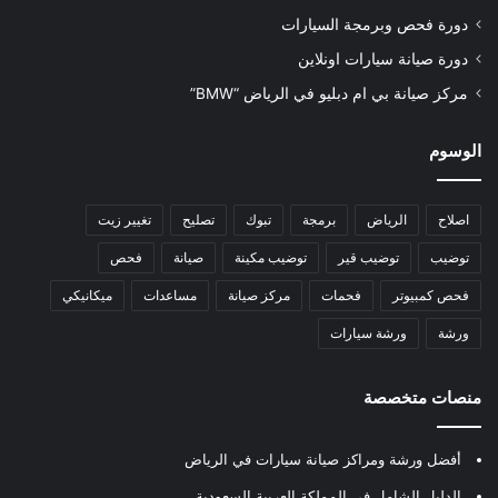
دورة فحص وبرمجة السيارات
دورة صيانة سيارات اونلاين
مركز صيانة بي ام دبليو في الرياض “BMW”
الوسوم
اصلاح
الرياض
برمجة
تبوك
تصليح
تغيير زيت
توضيب
توضيب قير
توضيب مكينة
صيانة
فحص
فحص كمبيوتر
فحمات
مركز صيانة
مساعدات
ميكانيكي
ورشة
ورشة سيارات
منصات متخصصة
أفضل ورشة ومراكز صيانة سيارات في الرياض
الدليل الشامل في المملكة العربية السعودية