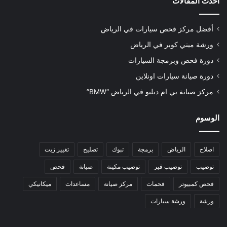
أحدث المقالات
أفضل مركز فحص سيارات في الرياض
ورشة ميني كوبر في الرياض
دورة فحص وبرمجة السيارات
دورة صيانة سيارات اونلاين
مركز صيانة بي ام دبليو في الرياض “BMW”
الوسوم
اصلاح
الرياض
برمجة
تبوك
تصليح
تغيير زيت
توضيب
توضيب قير
توضيب مكينة
صيانة
فحص
فحص كمبيوتر
فحمات
مركز صيانة
مساعدات
ميكانيكي
ورشة
ورشة سيارات