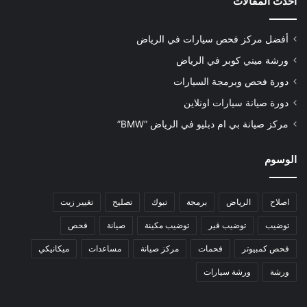
أحدث المقالات
أفضل مركز فحص سيارات في الرياض
ورشة ميني كوبر في الرياض
دورة فحص وبرمجة السيارات
دورة صيانة سيارات اونلاين
مركز صيانة بي ام دبليو في الرياض “BMW”
الوسوم
اصلاح
الرياض
برمجة
تبوك
تصليح
تغيير زيت
توضيب
توضيب قير
توضيب مكينة
صيانة
فحص
فحص كمبيوتر
فحمات
مركز صيانة
مساعدات
ميكانيكي
ورشة
ورشة سيارات