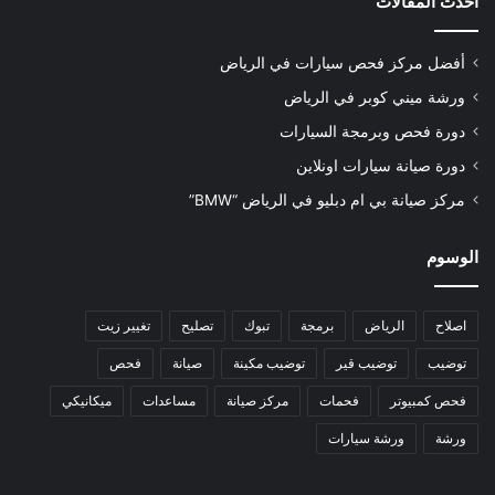
أحدث المقالات
أفضل مركز فحص سيارات في الرياض
ورشة ميني كوبر في الرياض
دورة فحص وبرمجة السيارات
دورة صيانة سيارات اونلاين
مركز صيانة بي ام دبليو في الرياض “BMW”
الوسوم
اصلاح
الرياض
برمجة
تبوك
تصليح
تغيير زيت
توضيب
توضيب قير
توضيب مكينة
صيانة
فحص
فحص كمبيوتر
فحمات
مركز صيانة
مساعدات
ميكانيكي
ورشة
ورشة سيارات