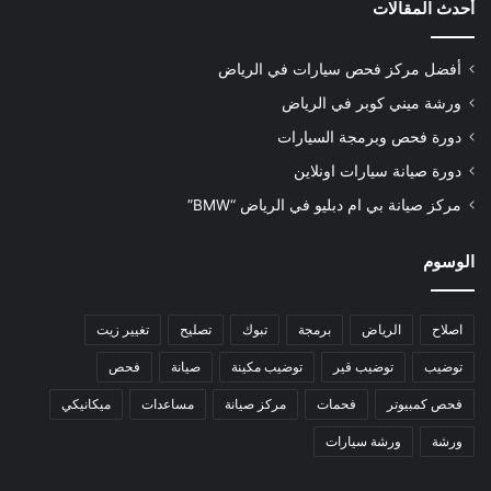
أحدث المقالات
أفضل مركز فحص سيارات في الرياض
ورشة ميني كوبر في الرياض
دورة فحص وبرمجة السيارات
دورة صيانة سيارات اونلاين
مركز صيانة بي ام دبليو في الرياض “BMW”
الوسوم
اصلاح
الرياض
برمجة
تبوك
تصليح
تغيير زيت
توضيب
توضيب قير
توضيب مكينة
صيانة
فحص
فحص كمبيوتر
فحمات
مركز صيانة
مساعدات
ميكانيكي
ورشة
ورشة سيارات