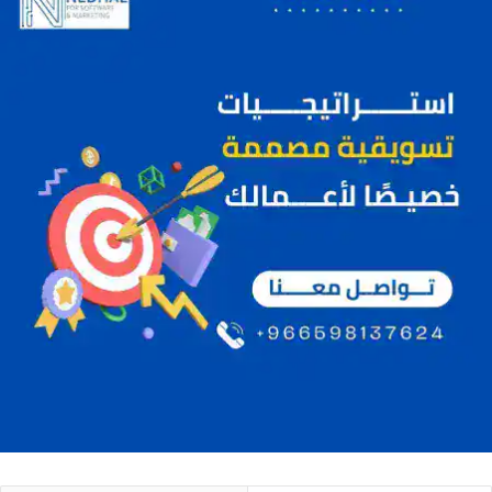
ع
ن
: