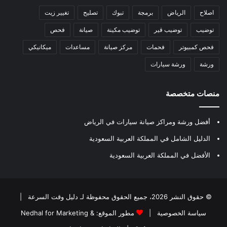
اصلاح
الرياض
برمجة
تبوك
تصليح
تغيير زيت
توضيب
توضيب قير
توضيب مكينة
صيانة
فحص
فحص كمبيوتر
فحمات
مركز صيانة
مساعدات
ميكانيكي
ورشة
ورشة سيارات
منصات متخصصة
أفضل ورشة ومراكز صيانة سيارات في الرياض
الدليل الشامل في المملكة العربية السعودية
الأفضل في المملكة العربية السعودية
© حقوق النشر 2026، جميع الحقوق محفوظة لـ
دليل وقت السرعة
|
سياسة الخصوصية
|
مطور الموقع:
Nedhal for Marketing &