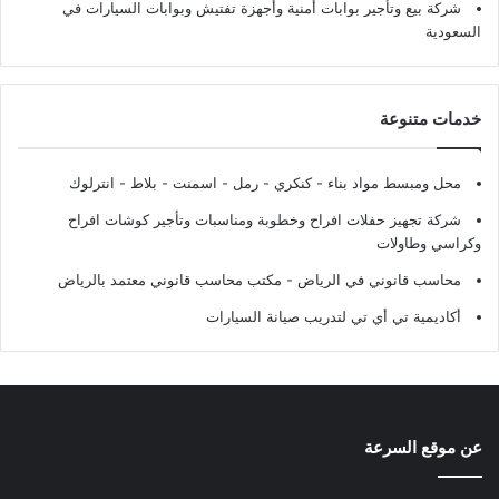
شركة بيع وتأجير بوابات أمنية وأجهزة تفتيش وبوابات السيارات في
السعودية
خدمات متنوعة
محل ومبسط مواد بناء - كنكري - رمل - اسمنت - بلاط - انترلوك
شركة تجهيز حفلات افراح وخطوبة ومناسبات وتأجير كوشات افراح
وكراسي وطاولات
محاسب قانوني في الرياض - مكتب محاسب قانوني معتمد بالرياض
أكاديمية تي أي تي لتدريب صيانة السيارات
عن موقع السرعة