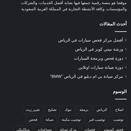
موقعنا هو منصة رقمية جمعها فيها بعناية أفضل الخدمات، والشركات
والمؤسسات، وكافة الأنشطة التجارية في المملكة العربية السعودية
أحدث المقالات
أفضل مركز فحص سيارات في الرياض
ورشة ميني كوبر في الرياض
دورة فحص وبرمجة السيارات
دورة صيانة سيارات اونلاين
مركز صيانة بي ام دبليو في الرياض “BMW”
الوسوم
اصلاح
الرياض
برمجة
تبوك
تصليح
تغيير زيت
توضيب
توضيب قير
توضيب مكينة
صيانة
فحص
فحص كمبيوتر
فحمات
مركز صيانة
مساعدات
ميكانيكي