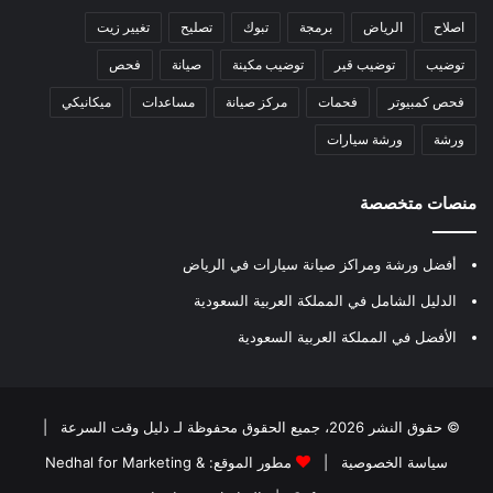
اصلاح
الرياض
برمجة
تبوك
تصليح
تغيير زيت
توضيب
توضيب قير
توضيب مكينة
صيانة
فحص
فحص كمبيوتر
فحمات
مركز صيانة
مساعدات
ميكانيكي
ورشة
ورشة سيارات
منصات متخصصة
أفضل ورشة ومراكز صيانة سيارات في الرياض
الدليل الشامل في المملكة العربية السعودية
الأفضل في المملكة العربية السعودية
© حقوق النشر 2026، جميع الحقوق محفوظة لـ
دليل وقت السرعة
|
سياسة الخصوصية
|
مطور الموقع:
Nedhal for Marketing &