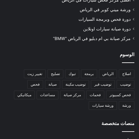
أفضل مركز فحص سيارات في الرياض
ورشة ميني كوبر في الرياض
دورة فحص وبرمجة السيارات
دورة صيانة سيارات اونلاين
مركز صيانة بي ام دبليو في الرياض “BMW”
الوسوم
اصلاح
الرياض
برمجة
تبوك
تصليح
تغيير زيت
توضيب
توضيب قير
توضيب مكينة
صيانة
فحص
فحص كمبيوتر
فحمات
مركز صيانة
مساعدات
ميكانيكي
ورشة
ورشة سيارات
منصات متخصصة