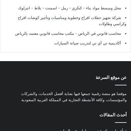
محل ومبسط مواد بناء - كنكري - رمل - اسمنت - بلاط - انترلوك
شركة تجهيز حفلات افراح وخطوبة ومناسبات وتأجير كوشات افراح
وكراسي وطاولات
محاسب قانوني في الرياض - مكتب محاسب قانوني معتمد بالرياض
أكاديمية تي أي تي لتدريب صيانة السيارات
عن موقع السرعة
موقعنا هو منصة رقمية جمعها فيها بعناية أفضل الخدمات، والشركات
والمؤسسات، وكافة الأنشطة التجارية في المملكة العربية السعودية
أحدث المقالات